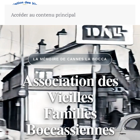
Menu
Accéder au contenu principal
LA MÉMOIRE DE CANNES LA BOCCA
Association des
Vieilles
Familles
Boccassiennes