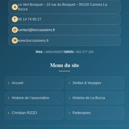
Le Vert Bosquet – 10 rue du Bosquet – 06150 Cannes La
A
Bocca
06 14 74 80 27
T
contact@boccassiens.fr
@
www.boccassiens.fr
W
RNA :
W061006007
SIREN :
852 277 284
Menu du site
Accueil
Sorties & Voyages
Histoire de l’association
Histoire de La Bocca
Christian RIZZO
Partenaires